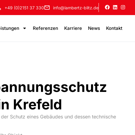
+49 (0)2151 37 330
info@lambertz-blitz.de
eistungen
Referenzen
Karriere
News
Kontakt
spannungsschutz
in Krefeld
it der Schutz eines Gebäudes und dessen technische