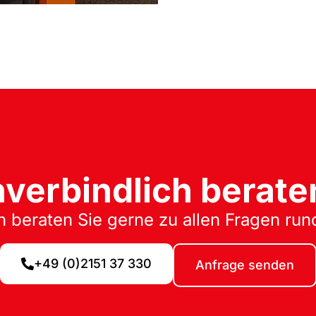
nverbindlich berate
 beraten Sie gerne zu allen Fragen run
+49 (0)2151 37 330
Anfrage senden