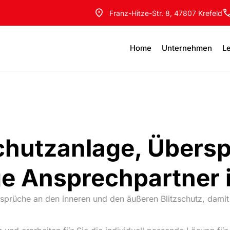
Franz-Hitze-Str. 8, 47807 Krefeld
Home
Unternehmen
L
zschutzanlage, Über
ige Ansprechpartner 
Ansprüche an den inneren und den äußeren Blitzschutz, dam